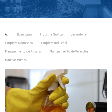
All
Ebanisteria
Industria Gráfica
Lavandería
Limpieza Doméstica
Limpieza Industrial
Mantenimiento de Piscinas
Mantenimiento de Vehículos
Materias Primas