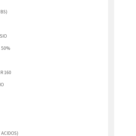
DBS)
SIO
 50%
R 160
IO
/ ACIDOS)