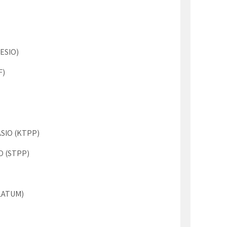
ESIO)
F)
SIO (KTPP)
O (STPP)
LATUM)