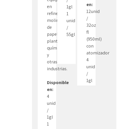
en:
en
1gl
12unid
refinerías,
1
/
molinos
unid
32oz
de
/
fl
papel,
55gl
(950ml)
plantas
con
químicas
atomizador
y
4
otras
unid
industrias.
/
1gl
Disponible
en:
4
unid
/
1gl
1