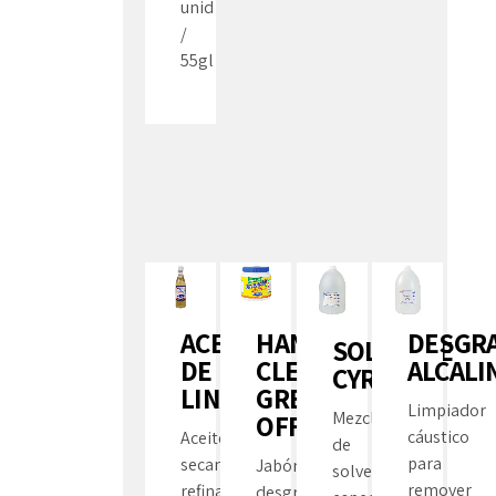
unid
/
55gl
ACEITE
HAND
DESGR
SOLVENTE
DE
CLEANER
ALCALI
CYREL
LINAZA
GREASE-
Limpiador
Mezcla
OFF®
cáustico
Aceite
de
para
secante
Jabón
solventes
remover
refinado
desgrasante