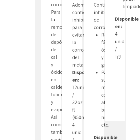
corrosión.
Además,
Contiene
limpiado
Para
contiene
inhibidor
Disponible
la
inhibidor
de
en:
remoción
para
corrosión.
4
de
evitar
Remueve
unid
depósitos
la
fácilmente
/
de
corrosión
óxido
1gl
cal
del
y
y
metal.
grasa.
óxido
Disponible
Para
en
en:
superficies
calderas,
12unid
metálicas
tuberías
/
como,
y
32oz
aluminio,
evaporadores.
fl
bronce,
Así
(950ml)
hierro,
como
4
etc.
también,
unid
Disponible
equipos
/