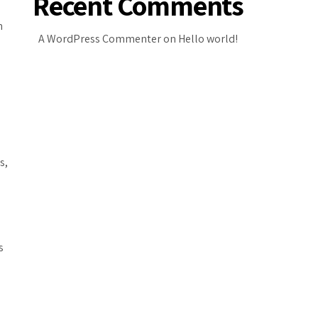
Recent Comments
n
A WordPress Commenter
on
Hello world!
s,
s