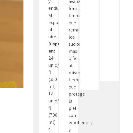
y
avanzada
endurecerse
fórmula
al
limpiadora
exponerse
que
al
remueve
aire.
los
Disponible
sucios
en:
mas
24
difíciles
unid/12oz
al
fl
mismo
(350
tiempo
ml)
que
12
protege
unid/25oz
la
fl
piel
(700
con
ml)
emolientes
4
y