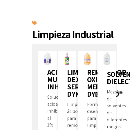
Limpieza Industrial
ACIDO
LIMPIADOR
REMOVEDOR
SOLVE
MURIATICO
DE
OXIDO
DIELEC
INHIBIDO
SERPENTINES
METALES
Mezcla
DYNAMICO®
DYNAMICO®
Solución
de
acida
Limpiador
Formulación
solventes
inhibida
ácido
diseñada
de
al
para
para
diferentes
1%
remoción
limpiar,
rangos