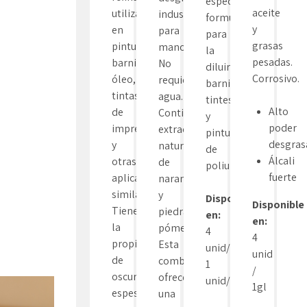
especialmente
aceite
utilizado
industrial
formulada
y
en
para
para
grasas
pinturas,
manos.
la
pesadas.
barnices,
No
diluir
Corrosivo.
óleo,
requiere
barnices,
tintas
agua.
tintes
Alto
de
Contiene
y
poder
imprentas
extractos
pinturas
desgras
y
naturales
de
Álcali
otras
de
poliuretano.
fuerte
aplicaciones
naranja
similares.
y
Disponible
Disponible
Tiene
piedra
en:
en:
la
pómez.
4
4
propiedad
Esta
unid/1gl
unid
de
combinación
1
/
oscurecerse,
ofrece
unid/55gl
1gl
espesarse
una