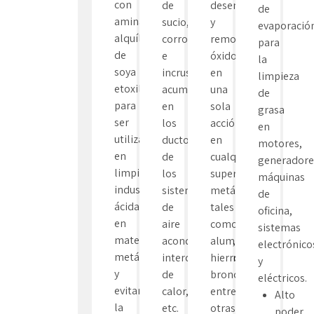
con
de
desengrasar
de
aminas
sucio,
y
evaporació
alquílica
corrosión
remover
para
de
e
óxido
la
soya
incrustaciones
en
limpieza
etoxilada
acumuladas
una
de
para
en
sola
grasa
ser
los
acción
en
utilizada
ductos
en
motores,
en
de
cualquier
generadore
limpieza
los
superficie
máquinas
industrial
sistemas
metálica
de
ácida
de
tales
oficina,
en
aire
como
sistemas
materiales
acondicionado,
aluminio,
electrónico
metálicos
intercambiadores
hierro,
y
y
de
bronce,
eléctricos.
evitar
calor,
entre
Alto
la
etc.
otras.
poder