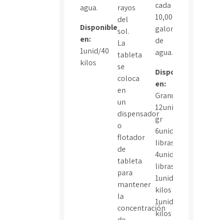
cada
agua.
rayos
10,000
del
Disponible
galones
sol.
en:
de
La
1unid/40
agua.
tableta
kilos
se
Disponible
coloca
en:
en
Granulado:
un
12unid/325
dispensador
gr
o
6unid/3
flotador
libras
de
4unid/7
tableta
libras
para
1unid/7
mantener
kilos
la
1unid/50
concentración
kilos
de