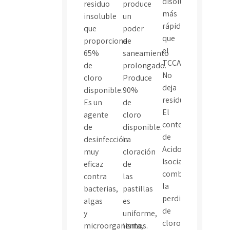
disolución
residuo
produce
más
insoluble
un
rápida
que
poder
que
proporciona
de
el
65%
saneamiento
TCCA.
de
prolongado.
No
cloro
Produce
deja
disponible.
90%
residuo.
Es un
de
El
agente
cloro
contenido
de
disponible.
de
desinfección
La
Acido
muy
cloración
Isocianurico
eficaz
de
combate
contra
las
la
bacterias,
pastillas
perdida
algas
es
de
y
uniforme,
cloro
microorganismos.
lenta,