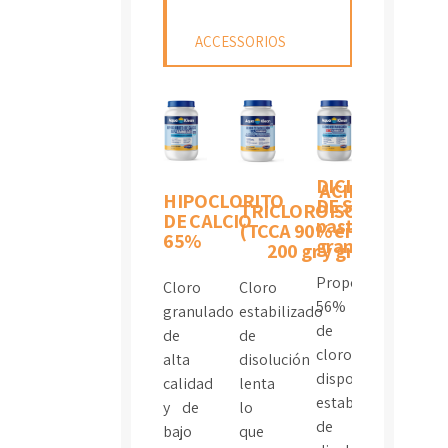
ACCESSORIOS
DICLOROISOCI
ACIDO
HIPOCLORITO
DE SODIO (SDIC
TRICLOROISOCIANURIC
DE CALCIO
pastillas de 20g
(TCCA 90% en pastillas d
65%
granulado)
200 gr y granulado)
Proporciona
Cloro
Cloro
56%
granulado
estabilizado
de
de
de
cloro
alta
disolución
disponible.Cloro
calidad
lenta
estabilizado
y de
lo
de
bajo
que