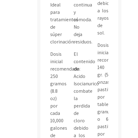
debido
Ideal
continua
a los
para
y
rayos
tratamientos
cómoda.
de
de
No
sol.
súper
deja
clorinación.
residuos.
Dosis
inicial
Dosis
El
recomendada:
inicial
contenido
140
recomendada:
de
gr. (5
250
Acido
onzas)
gramos
Isocianurico
pastillas
(8.8
combate
por
oz)
la
tabletas
por
perdida
granulado
cada
de
o 6
10,000
cloro
pastillas
galones
debido
por
de
a los